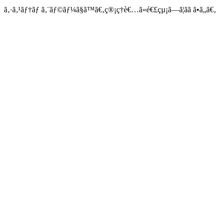
ã‚·ã‚¹ãƒ†ãƒ ã‚¨ãƒ©ãƒ¼ã§ã™ã€‚ç®¡ç†è€…ã«é€£çµ¡ã—ã¦ãã ã•ã„ã€‚