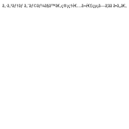
ã‚·ã‚¹ãƒ†ãƒ ã‚¨ãƒ©ãƒ¼ã§ã™ã€‚ç®¡ç†è€…ã«é€£çµ¡ã—ã¦ãã ã•ã„ã€‚