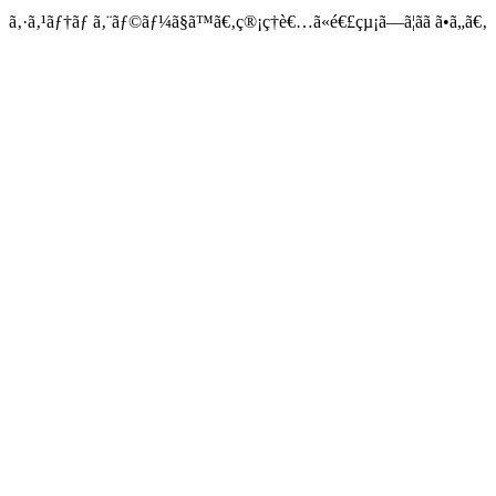
ã‚·ã‚¹ãƒ†ãƒ ã‚¨ãƒ©ãƒ¼ã§ã™ã€‚ç®¡ç†è€…ã«é€£çµ¡ã—ã¦ãã ã•ã„ã€‚