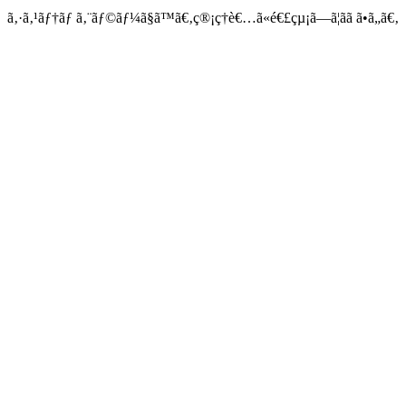
ã‚·ã‚¹ãƒ†ãƒ ã‚¨ãƒ©ãƒ¼ã§ã™ã€‚ç®¡ç†è€…ã«é€£çµ¡ã—ã¦ãã ã•ã„ã€‚