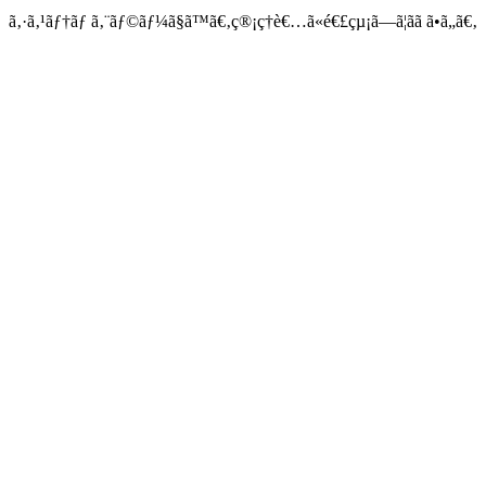
ã‚·ã‚¹ãƒ†ãƒ ã‚¨ãƒ©ãƒ¼ã§ã™ã€‚ç®¡ç†è€…ã«é€£çµ¡ã—ã¦ãã ã•ã„ã€‚