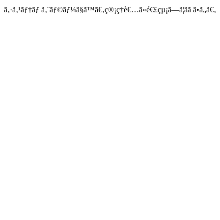
ã‚·ã‚¹ãƒ†ãƒ ã‚¨ãƒ©ãƒ¼ã§ã™ã€‚ç®¡ç†è€…ã«é€£çµ¡ã—ã¦ãã ã•ã„ã€‚