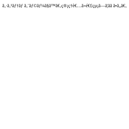
ã‚·ã‚¹ãƒ†ãƒ ã‚¨ãƒ©ãƒ¼ã§ã™ã€‚ç®¡ç†è€…ã«é€£çµ¡ã—ã¦ãã ã•ã„ã€‚