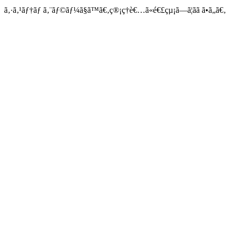
ã‚·ã‚¹ãƒ†ãƒ ã‚¨ãƒ©ãƒ¼ã§ã™ã€‚ç®¡ç†è€…ã«é€£çµ¡ã—ã¦ãã ã•ã„ã€‚