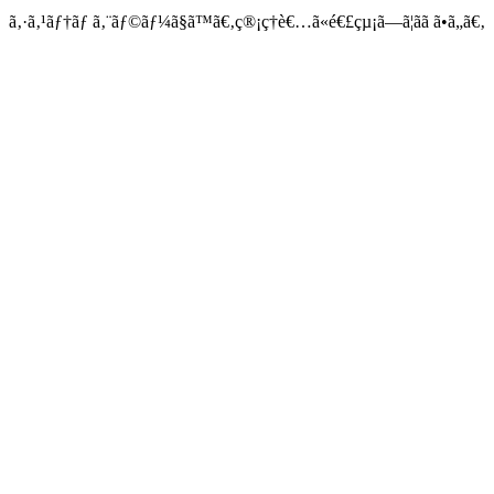
ã‚·ã‚¹ãƒ†ãƒ ã‚¨ãƒ©ãƒ¼ã§ã™ã€‚ç®¡ç†è€…ã«é€£çµ¡ã—ã¦ãã ã•ã„ã€‚