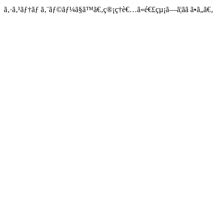
ã‚·ã‚¹ãƒ†ãƒ ã‚¨ãƒ©ãƒ¼ã§ã™ã€‚ç®¡ç†è€…ã«é€£çµ¡ã—ã¦ãã ã•ã„ã€‚