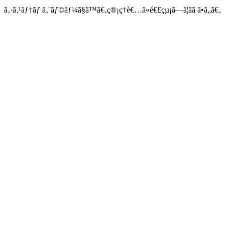
ã‚·ã‚¹ãƒ†ãƒ ã‚¨ãƒ©ãƒ¼ã§ã™ã€‚ç®¡ç†è€…ã«é€£çµ¡ã—ã¦ãã ã•ã„ã€‚