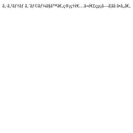
ã‚·ã‚¹ãƒ†ãƒ ã‚¨ãƒ©ãƒ¼ã§ã™ã€‚ç®¡ç†è€…ã«é€£çµ¡ã—ã¦ãã ã•ã„ã€‚