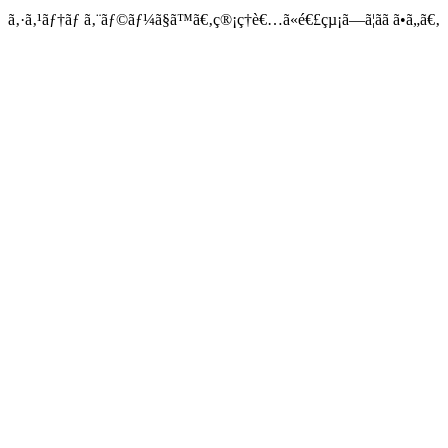
ã‚·ã‚¹ãƒ†ãƒ ã‚¨ãƒ©ãƒ¼ã§ã™ã€‚ç®¡ç†è€…ã«é€£çµ¡ã—ã¦ãã ã•ã„ã€‚