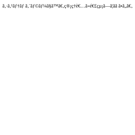
ã‚·ã‚¹ãƒ†ãƒ ã‚¨ãƒ©ãƒ¼ã§ã™ã€‚ç®¡ç†è€…ã«é€£çµ¡ã—ã¦ãã ã•ã„ã€‚