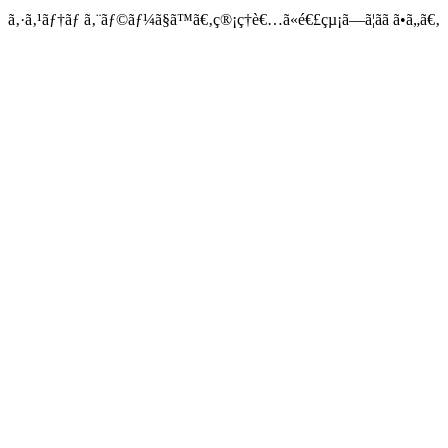
ã‚·ã‚¹ãƒ†ãƒ ã‚¨ãƒ©ãƒ¼ã§ã™ã€‚ç®¡ç†è€…ã«é€£çµ¡ã—ã¦ãã ã•ã„ã€‚