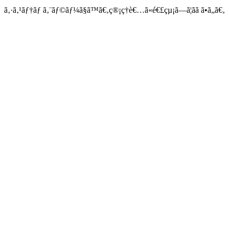
ã‚·ã‚¹ãƒ†ãƒ ã‚¨ãƒ©ãƒ¼ã§ã™ã€‚ç®¡ç†è€…ã«é€£çµ¡ã—ã¦ãã ã•ã„ã€‚