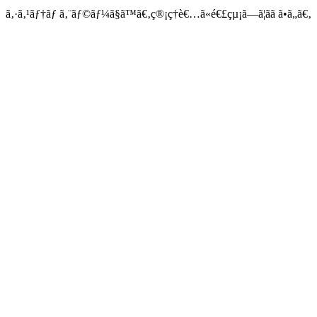
ã‚·ã‚¹ãƒ†ãƒ ã‚¨ãƒ©ãƒ¼ã§ã™ã€‚ç®¡ç†è€…ã«é€£çµ¡ã—ã¦ãã ã•ã„ã€‚