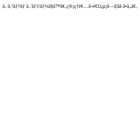
ã‚·ã‚¹ãƒ†ãƒ ã‚¨ãƒ©ãƒ¼ã§ã™ã€‚ç®¡ç†è€…ã«é€£çµ¡ã—ã¦ãã ã•ã„ã€‚