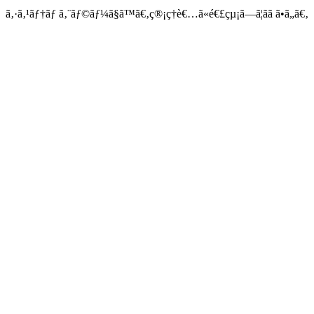
ã‚·ã‚¹ãƒ†ãƒ ã‚¨ãƒ©ãƒ¼ã§ã™ã€‚ç®¡ç†è€…ã«é€£çµ¡ã—ã¦ãã ã•ã„ã€‚