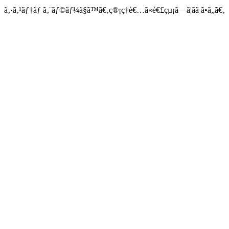
ã‚·ã‚¹ãƒ†ãƒ ã‚¨ãƒ©ãƒ¼ã§ã™ã€‚ç®¡ç†è€…ã«é€£çµ¡ã—ã¦ãã ã•ã„ã€‚