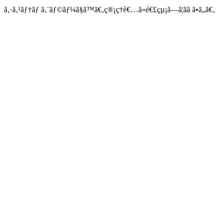
ã‚·ã‚¹ãƒ†ãƒ ã‚¨ãƒ©ãƒ¼ã§ã™ã€‚ç®¡ç†è€…ã«é€£çµ¡ã—ã¦ãã ã•ã„ã€‚