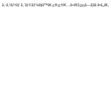
ã‚·ã‚¹ãƒ†ãƒ ã‚¨ãƒ©ãƒ¼ã§ã™ã€‚ç®¡ç†è€…ã«é€£çµ¡ã—ã¦ãã ã•ã„ã€‚