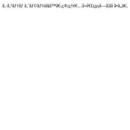
ã‚·ã‚¹ãƒ†ãƒ ã‚¨ãƒ©ãƒ¼ã§ã™ã€‚ç®¡ç†è€…ã«é€£çµ¡ã—ã¦ãã ã•ã„ã€‚