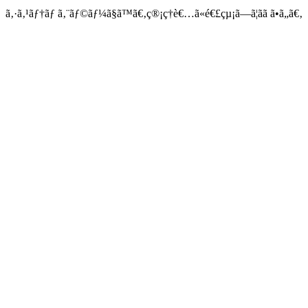
ã‚·ã‚¹ãƒ†ãƒ ã‚¨ãƒ©ãƒ¼ã§ã™ã€‚ç®¡ç†è€…ã«é€£çµ¡ã—ã¦ãã ã•ã„ã€‚