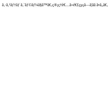
ã‚·ã‚¹ãƒ†ãƒ ã‚¨ãƒ©ãƒ¼ã§ã™ã€‚ç®¡ç†è€…ã«é€£çµ¡ã—ã¦ãã ã•ã„ã€‚