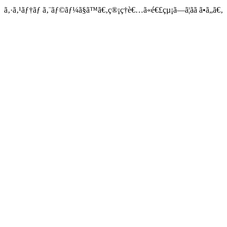
ã‚·ã‚¹ãƒ†ãƒ ã‚¨ãƒ©ãƒ¼ã§ã™ã€‚ç®¡ç†è€…ã«é€£çµ¡ã—ã¦ãã ã•ã„ã€‚