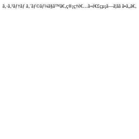
ã‚·ã‚¹ãƒ†ãƒ ã‚¨ãƒ©ãƒ¼ã§ã™ã€‚ç®¡ç†è€…ã«é€£çµ¡ã—ã¦ãã ã•ã„ã€‚