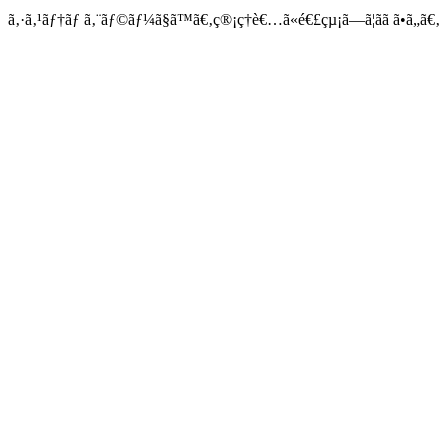
ã‚·ã‚¹ãƒ†ãƒ ã‚¨ãƒ©ãƒ¼ã§ã™ã€‚ç®¡ç†è€…ã«é€£çµ¡ã—ã¦ãã ã•ã„ã€‚