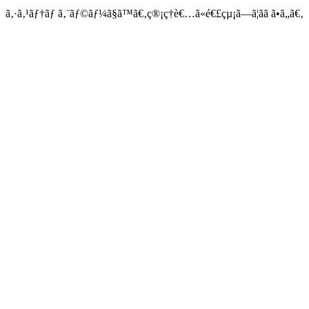
ã‚·ã‚¹ãƒ†ãƒ ã‚¨ãƒ©ãƒ¼ã§ã™ã€‚ç®¡ç†è€…ã«é€£çµ¡ã—ã¦ãã ã•ã„ã€‚