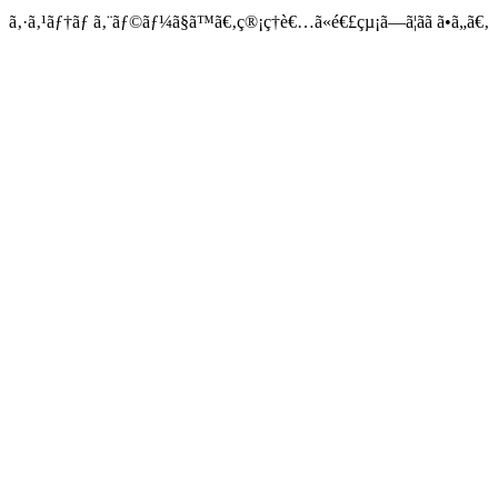
ã‚·ã‚¹ãƒ†ãƒ ã‚¨ãƒ©ãƒ¼ã§ã™ã€‚ç®¡ç†è€…ã«é€£çµ¡ã—ã¦ãã ã•ã„ã€‚