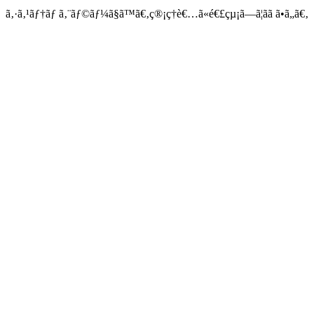
ã‚·ã‚¹ãƒ†ãƒ ã‚¨ãƒ©ãƒ¼ã§ã™ã€‚ç®¡ç†è€…ã«é€£çµ¡ã—ã¦ãã ã•ã„ã€‚