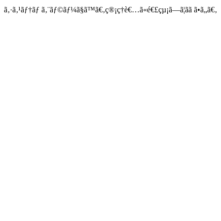
ã‚·ã‚¹ãƒ†ãƒ ã‚¨ãƒ©ãƒ¼ã§ã™ã€‚ç®¡ç†è€…ã«é€£çµ¡ã—ã¦ãã ã•ã„ã€‚