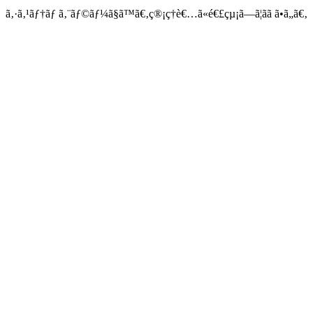
ã‚·ã‚¹ãƒ†ãƒ ã‚¨ãƒ©ãƒ¼ã§ã™ã€‚ç®¡ç†è€…ã«é€£çµ¡ã—ã¦ãã ã•ã„ã€‚