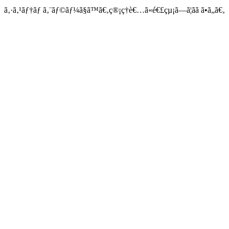
ã‚·ã‚¹ãƒ†ãƒ ã‚¨ãƒ©ãƒ¼ã§ã™ã€‚ç®¡ç†è€…ã«é€£çµ¡ã—ã¦ãã ã•ã„ã€‚