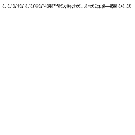
ã‚·ã‚¹ãƒ†ãƒ ã‚¨ãƒ©ãƒ¼ã§ã™ã€‚ç®¡ç†è€…ã«é€£çµ¡ã—ã¦ãã ã•ã„ã€‚