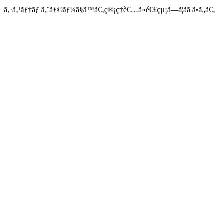
ã‚·ã‚¹ãƒ†ãƒ ã‚¨ãƒ©ãƒ¼ã§ã™ã€‚ç®¡ç†è€…ã«é€£çµ¡ã—ã¦ãã ã•ã„ã€‚