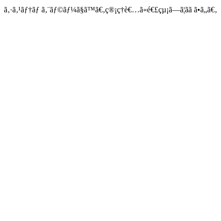
ã‚·ã‚¹ãƒ†ãƒ ã‚¨ãƒ©ãƒ¼ã§ã™ã€‚ç®¡ç†è€…ã«é€£çµ¡ã—ã¦ãã ã•ã„ã€‚