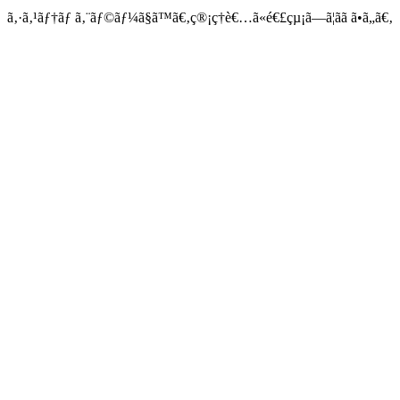
ã‚·ã‚¹ãƒ†ãƒ ã‚¨ãƒ©ãƒ¼ã§ã™ã€‚ç®¡ç†è€…ã«é€£çµ¡ã—ã¦ãã ã•ã„ã€‚