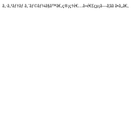
ã‚·ã‚¹ãƒ†ãƒ ã‚¨ãƒ©ãƒ¼ã§ã™ã€‚ç®¡ç†è€…ã«é€£çµ¡ã—ã¦ãã ã•ã„ã€‚