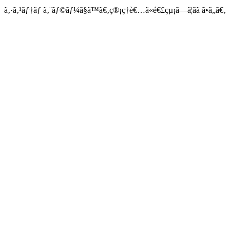
ã‚·ã‚¹ãƒ†ãƒ ã‚¨ãƒ©ãƒ¼ã§ã™ã€‚ç®¡ç†è€…ã«é€£çµ¡ã—ã¦ãã ã•ã„ã€‚