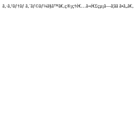
ã‚·ã‚¹ãƒ†ãƒ ã‚¨ãƒ©ãƒ¼ã§ã™ã€‚ç®¡ç†è€…ã«é€£çµ¡ã—ã¦ãã ã•ã„ã€‚