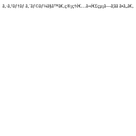
ã‚·ã‚¹ãƒ†ãƒ ã‚¨ãƒ©ãƒ¼ã§ã™ã€‚ç®¡ç†è€…ã«é€£çµ¡ã—ã¦ãã ã•ã„ã€‚