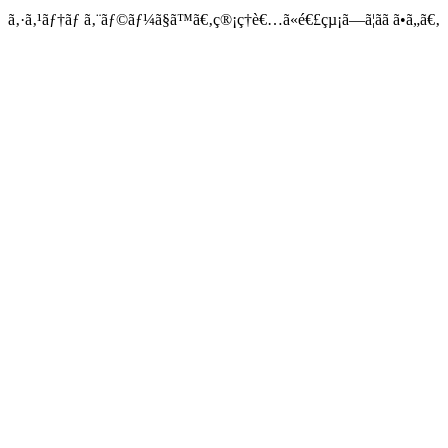
ã‚·ã‚¹ãƒ†ãƒ ã‚¨ãƒ©ãƒ¼ã§ã™ã€‚ç®¡ç†è€…ã«é€£çµ¡ã—ã¦ãã ã•ã„ã€‚