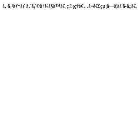
ã‚·ã‚¹ãƒ†ãƒ ã‚¨ãƒ©ãƒ¼ã§ã™ã€‚ç®¡ç†è€…ã«é€£çµ¡ã—ã¦ãã ã•ã„ã€‚