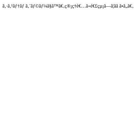
ã‚·ã‚¹ãƒ†ãƒ ã‚¨ãƒ©ãƒ¼ã§ã™ã€‚ç®¡ç†è€…ã«é€£çµ¡ã—ã¦ãã ã•ã„ã€‚