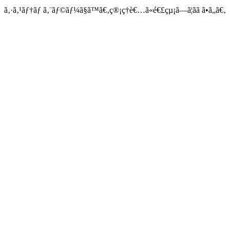
ã‚·ã‚¹ãƒ†ãƒ ã‚¨ãƒ©ãƒ¼ã§ã™ã€‚ç®¡ç†è€…ã«é€£çµ¡ã—ã¦ãã ã•ã„ã€‚