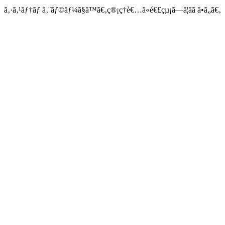
ã‚·ã‚¹ãƒ†ãƒ ã‚¨ãƒ©ãƒ¼ã§ã™ã€‚ç®¡ç†è€…ã«é€£çµ¡ã—ã¦ãã ã•ã„ã€‚