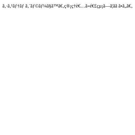
ã‚·ã‚¹ãƒ†ãƒ ã‚¨ãƒ©ãƒ¼ã§ã™ã€‚ç®¡ç†è€…ã«é€£çµ¡ã—ã¦ãã ã•ã„ã€‚