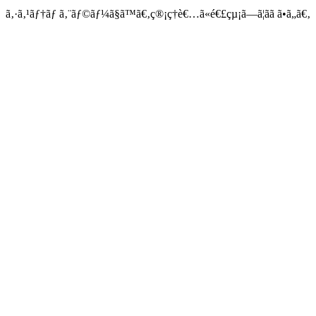
ã‚·ã‚¹ãƒ†ãƒ ã‚¨ãƒ©ãƒ¼ã§ã™ã€‚ç®¡ç†è€…ã«é€£çµ¡ã—ã¦ãã ã•ã„ã€‚