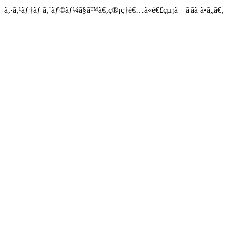
ã‚·ã‚¹ãƒ†ãƒ ã‚¨ãƒ©ãƒ¼ã§ã™ã€‚ç®¡ç†è€…ã«é€£çµ¡ã—ã¦ãã ã•ã„ã€‚